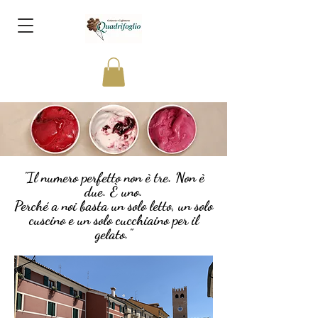
"Il numero perfetto non è tre. Non è
due. È uno.
Perché a noi basta un solo letto, un solo
cuscino e un solo cucchiaino per il
gelato."