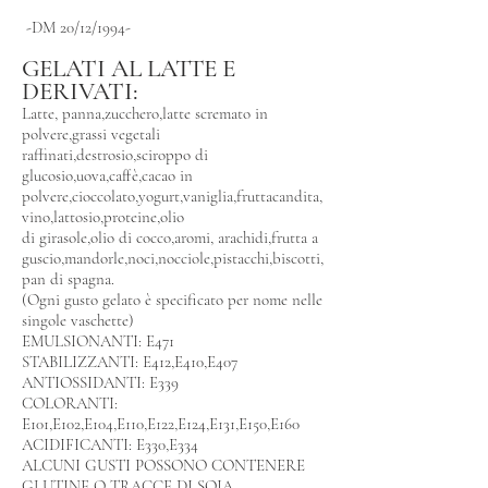
-DM 20/12/1994-
GELATI AL LATTE E
DERIVATI:
Latte, panna,zucchero,latte scremato in
polvere,grassi vegetali
raffinati,destrosio,sciroppo di
glucosio,uova,caffè,cacao in
polvere,cioccolato,yogurt,vaniglia,fruttacandita,
vino,lattosio,proteine,olio
di girasole,olio di cocco,aromi, arachidi,frutta a
guscio,mandorle,noci,nocciole,pistacchi,biscotti,
pan di spagna.
(Ogni gusto gelato è specificato per nome nelle
singole vaschette)
EMULSIONANTI: E471
STABILIZZANTI: E412,E410,E407
ANTIOSSIDANTI: E339
COLORANTI:
E101,E102,E104,E110,E122,E124,E131,E150,E160
ACIDIFICANTI: E330,E334
ALCUNI GUSTI POSSONO CONTENERE
GLUTINE O TRACCE DI SOIA