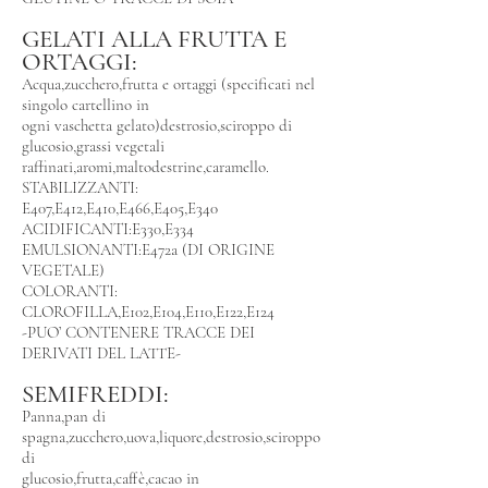
GELATI ALLA FRUTTA E
ORTAGGI:
Acqua,zucchero,frutta e ortaggi (specificati nel
singolo cartellino in
ogni vaschetta gelato)destrosio,sciroppo di
glucosio,grassi vegetali
raffinati,aromi,maltodestrine,caramello.
STABILIZZANTI:
E407,E412,E410,E466,E405,E340
ACIDIFICANTI:E330,E334
EMULSIONANTI:E472a (DI ORIGINE
VEGETALE)
COLORANTI:
CLOROFILLA,E102,E104,E110,E122,E124
-PUO’ CONTENERE TRACCE DEI
DERIVATI DEL LATTE-
SEMIFREDDI:
Panna,pan di
spagna,zucchero,uova,liquore,destrosio,sciroppo
di
glucosio,frutta,caffè,cacao in