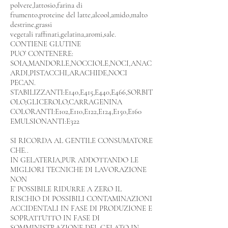
polvere,lattosio,farina di
frumento,proteine del latte,alcool,amido,malto
destrine,grassi
vegetali raffinati,gelatina,aromi,sale.
CONTIENE GLUTINE
PUO’ CONTENERE:
SOIA,MANDORLE,NOCCIOLE,NOCI,ANAC
ARDI,PISTACCHI,ARACHIDE,NOCI
PECAN.
STABILIZZANTI:E140,E415,E440,E466,SORBIT
OLO,GLICEROLO,CARRAGENINA
COLORANTI:E102,E110,E122,E124,E150,E160
EMULSIONANTI:E322
SI RICORDA AL GENTILE CONSUMATORE
CHE..
IN GELATERIA,PUR ADDOTTANDO LE
MIGLIORI TECNICHE DI LAVORAZIONE
NON
E’ POSSIBILE RIDURRE A ZERO IL
RISCHIO DI POSSIBILI CONTAMINAZIONI
ACCIDENTALI IN FASE DI PRODUZIONE E
SOPRATTUTTO IN FASE DI
SOMMINISTRAZIONE DEL GELATO IN