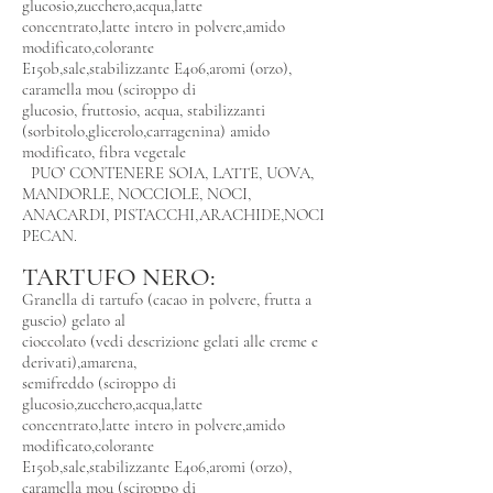
glucosio,zucchero,acqua,latte
concentrato,latte intero in polvere,amido
modificato,colorante
E150b,sale,stabilizzante E406,aromi (orzo),
caramella mou (sciroppo di
glucosio, fruttosio, acqua, stabilizzanti
(sorbitolo,glicerolo,carragenina) amido
modificato, fibra vegetale
PUO’ CONTENERE SOIA, LATTE, UOVA,
MANDORLE, NOCCIOLE, NOCI,
ANACARDI, PISTACCHI,ARACHIDE,NOCI
PECAN.
TARTUFO NERO:
Granella di tartufo (cacao in polvere, frutta a
guscio) gelato al
cioccolato (vedi descrizione gelati alle creme e
derivati),amarena,
semifreddo (sciroppo di
glucosio,zucchero,acqua,latte
concentrato,latte intero in polvere,amido
modificato,colorante
E150b,sale,stabilizzante E406,aromi (orzo),
caramella mou (sciroppo di